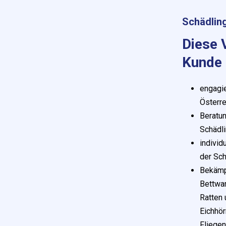
Schädlin
Diese V
Kunde
Taubenabwehr
engagi
Keine Chance für Tauben – Wir
Österre
halten Ihr Gebäude frei von
Beratun
unerwünschten Gästen!
Als
Schädli
professioneller
individ
Schädlingsbekämpfer beraten wir sie
der Sc
um die beste Methode zur
Bekämp
Taubenabwehr zu bestimmen und
Bettwa
sie korrekt und sicher zu installieren.
Ratten
Eichhör
Fliegen