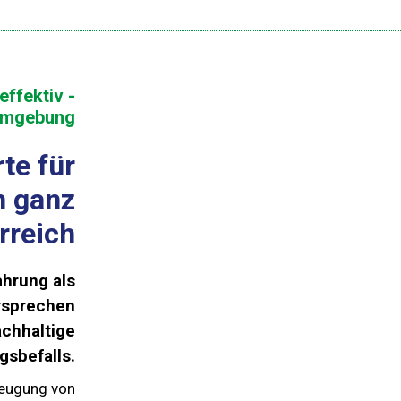
ffektiv -
 Umgebung
te für
n ganz
rreich
ahrung als
rsprechen
achhaltige
sbefalls.
beugung von