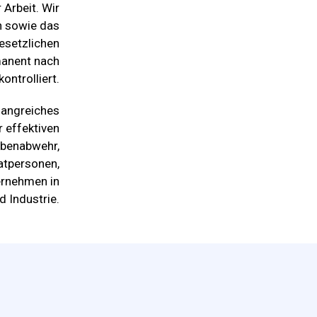
 Arbeit. Wir
n sowie das
esetzlichen
manent nach
ontrolliert.
fangreiches
 effektiven
benabwehr,
atpersonen,
ernehmen in
 Industrie.