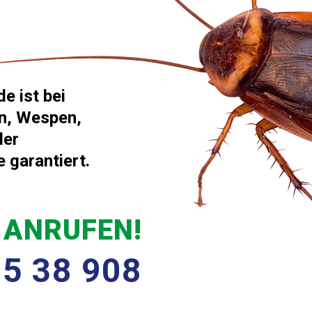
 ist bei
en, Wespen,
der
 garantiert.
 ANRUFEN!
35 38 908