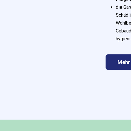
die Gar
Schädli
Wohlbef
Gebäude
hygien
Holzschutz
Es ist wichtig zu beachten, dass
Holzwurm- und Hausbockbefall ernst
Mehr
genommen werden sollten und eine
professionelle ABACUS-
Schädlingsbekämpfung notwendig ist,
um das Problem vollständig zu lösen.